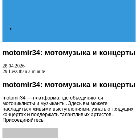
Search
motomir34: мотомузыка и концерты
for
28.04.2026
29
Less than a minute
motomir34: мотомузыка и концерты
motomir34 — платформа, где объединяются
мотоциклисты и музыканты. Здесь вы можете
насладиться живыми выступлениями, узнать о грядущих
концертах и поддержать талантливых артистов.
Присоединяйтесь!
Facebook
Twitter
LinkedIn
Tumblr
Pinterest
Reddit
VKontakte
Odnoklassniki
Skype
WhatsApp
Telegram
Viber
Share
Print
via